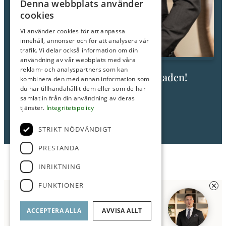
Denna webbplats använder
cookies
Vi använder cookies för att anpassa
innehåll, annonser och för att analysera vår
trafik. Vi delar också information om din
användning av vår webbplats med våra
reklam- och analyspartners som kan
Fråga mig om den här bostaden!
kombinera den med annan information som
du har tillhandahållit dem eller som de har
Mikael Blom
samlat in från din användning av deras
Fastighetsmäklare/Partner
tjänster.
Integritetspolicy
Tel: 0707-95 57 56
STRIKT NÖDVÄNDIGT
E-post:
mikael@roimakleri.se
PRESTANDA
Planritning
INRIKTNING
FUNKTIONER
Anmäl Intresse
ACCEPTERA ALLA
AVVISA ALLT