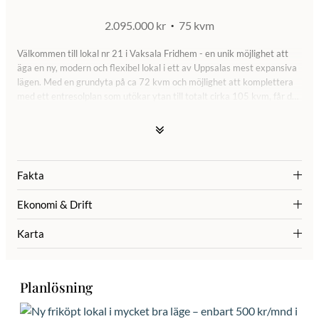
2.095.000 kr
75 kvm
Välkommen till lokal nr 21 i Vaksala Fridhem - en unik möjlighet att
äga en ny, modern och flexibel lokal i ett av Uppsalas mest expansiva
lägen. Med en grundyta på ca 72 kvm och möjlighet att komplettera
med ett entresolplan som utökar ytan till totalt cirka 105 kvm, får du
en lokal som kan anpassas efter just din verksamhet. Den generösa
takhöjden på upp till 5,65 meter skapar en ljus och luftig miljö och
öppnar för smarta lösningar – oavsett om du vill kombinera lager,
kontor, produktion eller hobbyverksamhet. Säljaren har även
införskaffat en luftvärmepump som kommer ingå i överlåtelsen.
Fakta
Lokalen är utrustad med en rejäl vikport på 4,2 × 4 meter med både
Ekonomi & Drift
fönster och gångdörr, vilket ger smidig åtkomst och bra ljusinsläpp.
Kommunalt VA är framdraget och fiber är förberett, vilket gör det
Karta
enkelt att installera pentry, toalett eller andra funktioner som höjer
både komfort och användbarhet. Du har dessutom möjlighet att
skräddarsy lokalen ytterligare med tillval som epoxigolv, motordriven
port eller extra fönster för ännu bättre ljus och trivsel.
Planlösning
Projekt Vaksala ligger strategiskt placerat nära E4 och Gränbystaden,
endast cirka 10 minuter från centrala Uppsala. Här får du både närhet