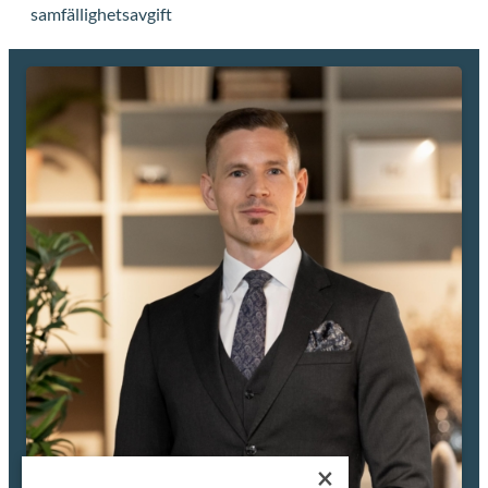
till handel och smidig logistik.
Lokalerna är friköpta, vilket innebär att du investerar i en egen
fastighet istället för att hyra. Det ger trygghet, flexibilitet och
möjlighet till långsiktig värdetillväxt. Den beräknade
samfällighetsavgiften ligger på cirka 500 kr per månad, och tillträde
planeras till november 2025.
Lokal nr 21 passar lika bra för företagaren som vill ha kontroll över sin
lokal som för entusiaster som söker en kvalitativ plats för fordon,
samlarintresse eller hobbyverksamhet. Med tillvalsmöjligheter och
hög standard redan i grundutförandet är detta en lokal som verkligen
kan formas efter dina behov – idag och i framtiden.
×