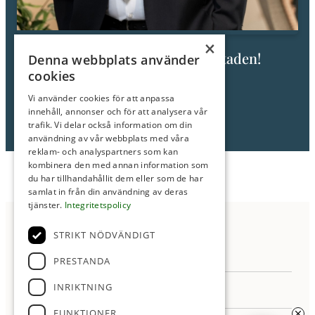
×
Fråga mig om den här bostaden!
Denna webbplats använder
cookies
Hans Moberg
Fastighetsmäklare/Partner
Vi använder cookies för att anpassa
innehåll, annonser och för att analysera vår
Tel: 0705-83 12 12
trafik. Vi delar också information om din
E-post:
moberg@roimakleri.se
användning av vår webbplats med våra
reklam- och analyspartners som kan
kombinera den med annan information som
du har tillhandahållit dem eller som de har
samlat in från din användning av deras
tjänster.
Integritetspolicy
Anmäl Intresse
STRIKT NÖDVÄNDIGT
PRESTANDA
INRIKTNING
FUNKTIONER