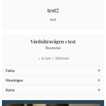
test2
test
Vårdsätravägen 1 test
Rosendal
6 rum
100 kvm
Fakta
Föreningen
Karta