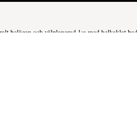
ralt belägen och välplanerad 1:a med helkaklat ba
Centralt läge // Välplanerad planlösning // Fint skick // Prisvärd
BILDER
INTRESSEANMÄL
ning
850.000 kr
3.229 kr
m den här bostaden!
FAST PRIS – först till kvarn GÄ
Kontakta ansvarig mäklare för vi