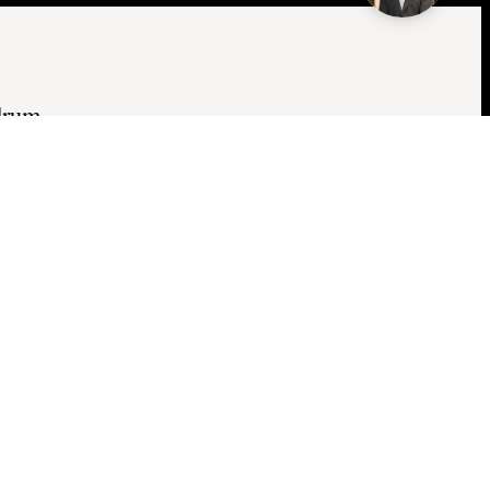
drum.
AN
KARTA
Vaksalagatan 55
Fålhagen/Centrum
/mån
1 rum
21 kvm
Hiss
Vån
-1 av 6
LLER!
sning!