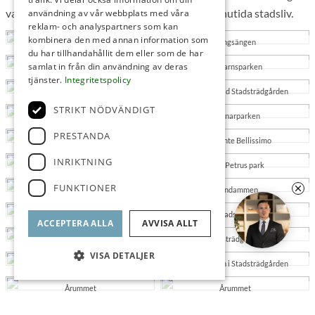
vattnet. Ett område där kulturhistoria möter nutida stadsliv.
användning av vår webbplats med våra
reklam- och analyspartners som kan
kombinera den med annan information som
Kungsängen
Kungsängen
du har tillhandahållit dem eller som de har
samlat in från din användning av deras
Båtplatser
Tullgarnsparken
tjänster.
Integritetspolicy
Tullgarnsparken
Cykelbron vid Stadsträdgården
STRIKT NÖDVÄNDIGT
Mjölnarparken
Mjölnarparken
PRESTANDA
Ristorante Bellissimo
Ristorante Bellissimo
INRIKTNING
Anna Petrus park
Anna Petrus park
FUNKTIONER
Svandammen
Svandammen
Stadsträdgården
Café i Stadsträdgården
ACCEPTERA ALLA
AVVISA ALLT
Stadsträdgården
Stadsträdgården
VISA DETALJER
Stadsträdgården
Parksnäckan i Stadsträdgården
Årummet
Årummet
Årummet
Minigolfbana