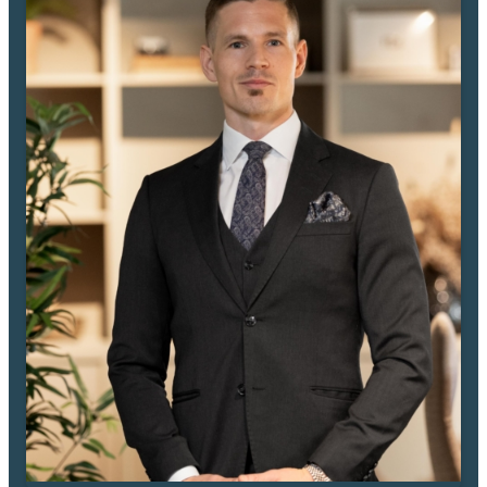
Vidare i bostaden når du en praktisk inre hall som på ett smart sätt
fungerar som en länk till lägenhetens två rofyllda sovrum samt en
stor, lyxig klädkammare som erbjuder optimala förvaringsmöjligheter.
Det generösa master bedroom är en privat oas med gott om plats för
en stor dubbelsäng, nattduksbord och ytterligare möblemang. Längs
ena väggen löper en stor, inbyggd garderobsvägg med skjutdörrar
som sväljer allt i klädväg. Det andra sovrummet är mycket flexibelt
till sin karaktär och passar utmärkt att använda som ett charmigt
barnrum, ett ostört hemmakontor eller ett trivsamt gästrum, helt
anpassat efter dina behov. Bostadens badrum är i absolut toppskick,
helkaklat i klassiskt stilrena färger med mörkt klinkergolv och vita
väggar. Här finns både ett dusch, wc, kommod med handfat samt en
komplett, praktisk tvättavdelning med tvättmaskin och torktumlare
under en smidig arbetsbänk, vilket underlättar vardagens bestyr
markant.
Att bo i BRF Åriket 3:2 innebär ett bekymmersfritt och högkvalitativt
boende i en välskött och stabil förening. Föreningen erbjuder bland
annat en fantastisk, prunkande och skyddad innergård med fina
sällskapsytor, lekplatser och gräsmatta som blir en lugn oas mitt i
staden. Området kring Kungsängen och Tullgarnsgatan är ett av
Uppsalas absolut mest attraktiva lägen. Här bor du med ett perfekt
pendlarläge med endast ett stenkast till Resecentrum, samtidigt som