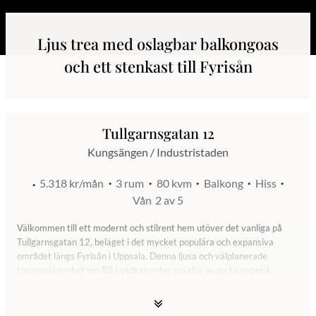
Ljus trea med oslagbar balkongoas
och ett stenkast till Fyrisån
Tullgarnsgatan 12
Kungsängen / Industristaden
5.318 kr/mån
3 rum
80 kvm
Balkong
Hiss
Vån
2 av 5
Välkommen till ett modernt och stilrent hem utöver det vanliga på
Tullgarnsgatan 12, beläget i det mycket populära och expansiva
området längs Fyrisån i Uppsala. Denna ljusa och välplanerade
trerumslägenhet om 80 kvadratmeter präglas av en harmonisk
skandinavisk estetik, genomgående generösa ljusinsläpp, vackra
parkettgolv och en rymlig planlösning som binder samman de sociala
ytorna med hemmets mer privata delar på ett fulländat sätt.