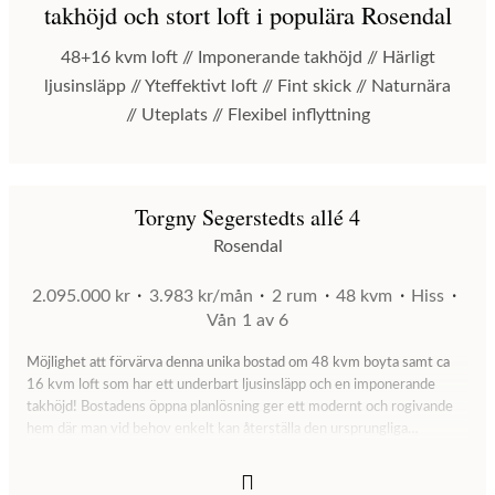
takhöjd och stort loft i populära Rosendal
48+16 kvm loft // Imponerande takhöjd // Härligt
ljusinsläpp // Yteffektivt loft // Fint skick // Naturnära
// Uteplats // Flexibel inflyttning
Torgny Segerstedts allé 4
Rosendal
2.095.000 kr
3.983 kr/mån
2 rum
48 kvm
Hiss
Vån
1 av 6
Möjlighet att förvärva denna unika bostad om 48 kvm boyta samt ca
16 kvm loft som har ett underbart ljusinsläpp och en imponerande
takhöjd! Bostadens öppna planlösning ger ett modernt och rogivande
hem där man vid behov enkelt kan återställa den ursprungliga
planlösningen med ett separat sovrum (offert från hantverkare finns till
en kostnad om 15 000kr för färdigt rum). Bostaden är i ett