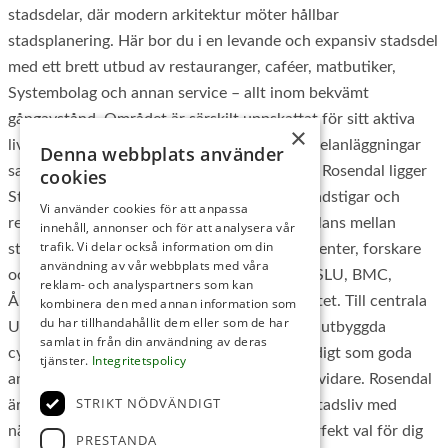
stadsdelar, där modern arkitektur möter hållbar
stadsplanering. Här bor du i en levande och expansiv stadsdel
med ett brett utbud av restauranger, caféer, matbutiker,
Systembolag och annan service – allt inom bekvämt
gångavstånd. Området är särskilt uppskattat för sitt aktiva
×
livsstilsutbud med flera gym, tennis- och padelanläggningar
Denna webbplats använder
samt fina parker och gröna innergårdar. Intill Rosendal ligger
cookies
Stadsskogen med sina motionsspår, promenadstigar och
Vi använder cookies för att anpassa
rekreationsområden, vilket ger en perfekt balans mellan
innehåll, annonser och för att analysera vår
trafik. Vi delar också information om din
stadsliv och natur. Läget är optimalt för studenter, forskare
användning av vår webbplats med våra
och yrkesverksamma tack vare närheten till SLU, BMC,
reklam- och analyspartners som kan
Ångströmslaboratoriet och Uppsala universitet. Till centrala
kombinera den med annan information som
du har tillhandahållit dem eller som de har
Uppsala tar du dig snabbt och smidigt via välutbyggda
samlat in från din användning av deras
cykelvägar eller täta bussförbindelser, samtidigt som goda
tjänster.
Integritetspolicy
anslutningar till E4 gör det enkelt att pendla vidare. Rosendal
STRIKT NÖDVÄNDIGT
är ett område som kombinerar ett bekvämt stadsliv med
närhet till natur, träning och service – ett perfekt val för dig
PRESTANDA