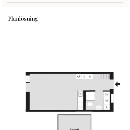
Extra förvaring i badrummet – bänk ovanför tvättmaskinen
maximerar utrymmet
Planlösning
I vardagsrum och kök bjuds du på nästan 4 meter i takhöjd – en
fantastisk detalj som skapar rymd och ger plats för ett riktigt
generöst sovloft på ca 12 kvm. Här ryms enkelt en dubbelsäng,
skrivbord och gott om inbyggd förvaring efter den ena väggen –
perfekt för studier eller hemmakontor. Loftytan räknas dessutom inte
in i boytan, vilket håller avgiften nere. Rummet har ett köksdel med
diskmaskin, bra med förvaring samt arbetsytor. Gott om plats för
matbord, soffgrupp mm. Ett modernt och helkaklat badrum med wc,
handfat med kommod, kombimaskin (tvätt och tork) med ne praktisk
bänk ovan samt dusch med fällbara glasväggar.
Boendet passar dig som söker något enkelt, bekvämt och modernt –
till ett bra pris.
I huset finns ett stort gym, löparbana och basketplan på taket,
cykelförråd, förråd och en välsorterad ICA-butik med ett brett utbud
samt en deli där du bla kan köpa nygräddade pizzor mm.