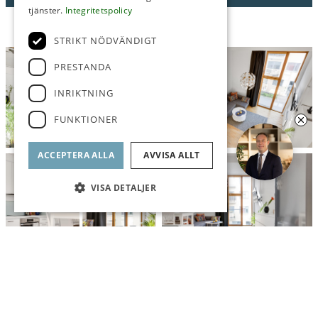
tjänster.
Integritetspolicy
STRIKT NÖDVÄNDIGT
PRESTANDA
INRIKTNING
FUNKTIONER
ACCEPTERA ALLA
AVVISA ALLT
VISA DETALJER
FAKTA
BILDER
INTRESSEANMÄLAN
KARTA