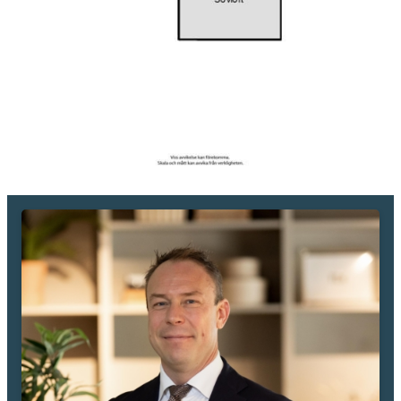
Brf Inspiration är en stabil förening med mycket låg månadsavgift.
Avgiften har nyligen justerats, men prognosen är att den förblir
oförändrad under överskådlig framtid. Här bor nöjda medlemmar och
alla lokaler är uthyrda – ett kvitto på föreningens styrka.
Rosendal har snabbt blivit en av Uppsalas mest eftertraktade
stadsdelar. Här bor du med naturen och aktivitetsmöjligheter precis
runt knuten, samtidigt som du har stadens puls inom räckhåll. I
närområdet finns gym, padelbanor, vinbar, vårdcentral, caféer,
restauranger och sedan april 2025 även Systembolaget.
För dig som pendlar eller studerar ligger Rosendal perfekt – med
cykelavstånd till Akademiska, universitetet, BMC, SLU och
Ångströms. Vill du ha naturen och mäklaren nära finns både
Hammarskog, Sunnersta och Skarholmen bara några minuter bort
med bil.
Välkommen till ett boende som maxar varje kvadratmeter – och som
passar perfekt för dig som söker ett smart första hem eller studentlya
med det lilla extra.
Kontakta mig för visning – även om tiderna inte passar!