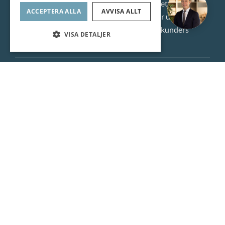
Vi är ett klassiskt fastighetsmäklarföretag med
ACCEPTERA ALLA
AVVISA ALLT
inställningen att varje enskild bostad är unik. Vår
ambition är att alltid överträffa våra kunders
VISA DETALJER
förväntningar.
Snabblänkar
ROI Fastighetsmäkleri AB
Torngatan 44E
754 23 Uppsala
018-12 77 00
info@roimakleri.se
© ROI Fastighetsmäkleri