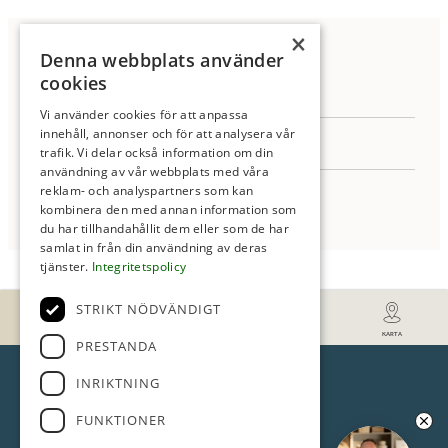
Anmäl Intresse
×
Denna webbplats använder
cookies
Vi använder cookies för att anpassa
innehåll, annonser och för att analysera vår
trafik. Vi delar också information om din
användning av vår webbplats med våra
reklam- och analyspartners som kan
kombinera den med annan information som
▼ Läs mer
du har tillhandahållit dem eller som de har
samlat in från din användning av deras
tjänster.
Integritetspolicy
STRIKT NÖDVÄNDIGT
FAKTA
BILDER
INTRESSEANMÄLAN
KARTA
PRESTANDA
INRIKTNING
Jag samtycker till behandling av mina personuppgifter enligt ROI
FUNKTIONER
integritetspolicy