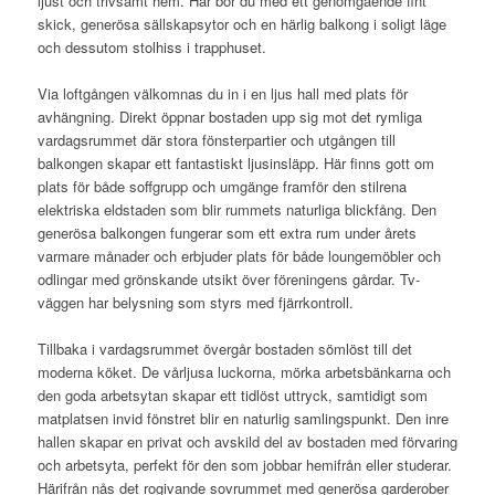
ljust och trivsamt hem. Här bor du med ett genomgående fint
skick, generösa sällskapsytor och en härlig balkong i soligt läge
och dessutom stolhiss i trapphuset.
Via loftgången välkomnas du in i en ljus hall med plats för
avhängning. Direkt öppnar bostaden upp sig mot det rymliga
vardagsrummet där stora fönsterpartier och utgången till
balkongen skapar ett fantastiskt ljusinsläpp. Här finns gott om
plats för både soffgrupp och umgänge framför den stilrena
elektriska eldstaden som blir rummets naturliga blickfång. Den
generösa balkongen fungerar som ett extra rum under årets
varmare månader och erbjuder plats för både loungemöbler och
odlingar med grönskande utsikt över föreningens gårdar. Tv-
väggen har belysning som styrs med fjärrkontroll.
Tillbaka i vardagsrummet övergår bostaden sömlöst till det
moderna köket. De vårljusa luckorna, mörka arbetsbänkarna och
den goda arbetsytan skapar ett tidlöst uttryck, samtidigt som
matplatsen invid fönstret blir en naturlig samlingspunkt. Den inre
hallen skapar en privat och avskild del av bostaden med förvaring
och arbetsyta, perfekt för den som jobbar hemifrån eller studerar.
Härifrån nås det rogivande sovrummet med generösa garderober