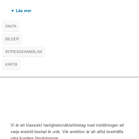
▼ Läs mer
FAKTA
BILDER
INTRESSEANMÄLAN
KARTA
Jag samtycker till behandling av mina personuppgifter
enligt ROI
integritetspolicy
Vi är ett klassiskt fastighetsmäklarföretag med inställningen att
varje enskild bostad är unik. Vår ambition är att alltid överträffa
våra kunders förväntningar.