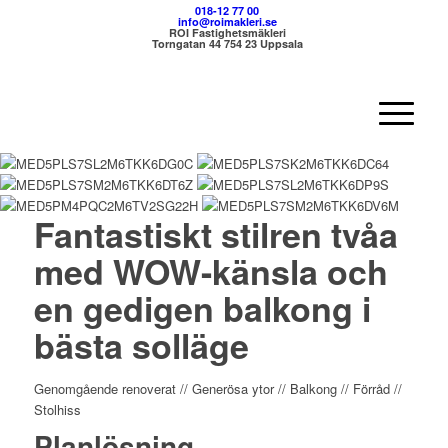
018-12 77 00
info@roimakleri.se
ROI Fastighetsmäkleri
Torngatan 44 754 23 Uppsala
Fantastiskt stilren tvåa
med WOW-känsla och
en gedigen balkong i
bästa solläge
Genomgående renoverat // Generösa ytor // Balkong // Förråd //
Stolhiss
Planlösning