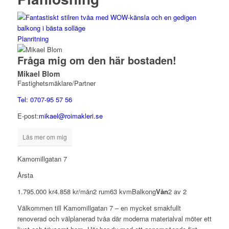
Planritning
Fråga mig om den här bostaden!
Mikael Blom
Fastighetsmäklare/Partner
Tel: 0707-95 57 56
E-post:
mikael@roimakleri.se
Läs mer om mig
Kamomillgatan 7
Årsta
1.795.000 kr
4.858 kr/mån
2 rum
63 kvm
Balkong
Vån
2 av 2
Välkommen till Kamomillgatan 7 – en mycket smakfullt
renoverad och välplanerad tvåa där moderna materialval möter ett