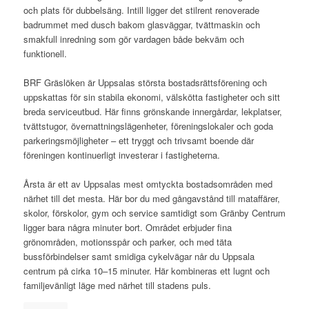
och plats för dubbelsäng. Intill ligger det stilrent renoverade
badrummet med dusch bakom glasväggar, tvättmaskin och
smakfull inredning som gör vardagen både bekväm och
funktionell.
BRF Gräslöken är Uppsalas största bostadsrättsförening och
uppskattas för sin stabila ekonomi, välskötta fastigheter och sitt
breda serviceutbud. Här finns grönskande innergårdar, lekplatser,
tvättstugor, övernattningslägenheter, föreningslokaler och goda
parkeringsmöjligheter – ett tryggt och trivsamt boende där
föreningen kontinuerligt investerar i fastigheterna.
Årsta är ett av Uppsalas mest omtyckta bostadsområden med
närhet till det mesta. Här bor du med gångavstånd till mataffärer,
skolor, förskolor, gym och service samtidigt som Gränby Centrum
ligger bara några minuter bort. Området erbjuder fina
grönområden, motionsspår och parker, och med täta
bussförbindelser samt smidiga cykelvägar når du Uppsala
centrum på cirka 10–15 minuter. Här kombineras ett lugnt och
familjevänligt läge med närhet till stadens puls.