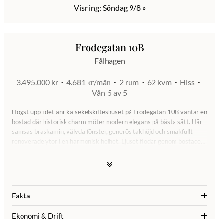
Visning: Söndag 9/8
»
Frodegatan 10B
Fålhagen
3.495.000 kr
4.681 kr/mån
2 rum
62 kvm
Hiss
Vån
5 av 5
Högst upp i det anrika sekelskifteshuset på Frodegatan 10B väntar en
bostad där historisk charm möter modern elegans på bästa sätt. Här
samsas braskamin, välvda fönster, generös takhöjd och smakfullt
renoverade ytor i en harmonisk helhet. Ljuset flödar genom bostaden
och skapar en varm och inbjudande atmosfär som är svår att värja sig
mot.
Via den välkomnande hallen ges ett direkt intryck av bostadens
genomgående höga standard. Här löper en praktisk garderobsvägg
Fakta
som erbjuder generösa förvaringsmöjligheter och bidrar till en stilren
och organiserad entré. Bostaden öppnar vidare upp mot det smakfullt
Ekonomi & Drift