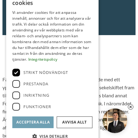
cookies
Mikael Blom
Fastighetsmäklare/Partner
Vi använder cookies för att anpassa
innehåll, annonser och för att analysera vår
Tel: 0707-95 57 56
trafik. Vi delar också information om din
E-post:
mikael@roimakleri.se
användning av vår webbplats med våra
reklam- och analyspartners som kan
kombinera den med annan information som
du har tillhandahållit dem eller som de har
samlat in från din användning av deras
tjänster.
Integritetspolicy
Fålhagen
STRIKT NÖDVÄNDIGT
Fålhagen, Uppsalas kanske populäraste område med ett
PRESTANDA
ypperligt pendlarläge, blandad arkitektur från sekelskiftet fram
till nutid och stora gröna innergårdar. Här finns bland annat
INRIKTNING
Fodeparken med lekplatser och promenadstråk. I närområdet
FUNKTIONER
finns flera gym, butiker, ett par konditorier och restauranger.
Även Vaksalatorg med Uppsala konsert och kongress samt
ACCEPTERA ALLA
AVVISA ALLT
affärshuset Kvarnen med allt vad det erbjuder ligger på ett
bekvämt promenadavstånd.
VISA DETALJER