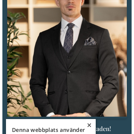
restauranger, caféer och service inom bekvämt gångavstånd
samtidigt som lugna promenadstråk finns nära till hands.
Välkommen till en av de där bostäderna som sällan blir till salu – missa
inte chansen att uppleva den på plats. Varmt välkommen på visning.
×
Fråga mig om den här bostaden!
Denna webbplats använder