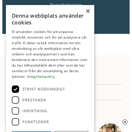
Daniel Söderström
×
Fastighetsmäklare/Delägare
Denna webbplats använder
Tel: 0705-17 28 00
cookies
E-post:
daniel@roimakleri.se
Vi använder cookies för att anpassa
innehåll, annonser och för att analysera vår
trafik. Vi delar också information om din
användning av vår webbplats med våra
reklam- och analyspartners som kan
kombinera den med annan information som
Anmäl Intresse
du har tillhandahållit dem eller som de har
samlat in från din användning av deras
tjänster.
Integritetspolicy
STRIKT NÖDVÄNDIGT
PRESTANDA
INRIKTNING
▼ Läs mer
FUNKTIONER