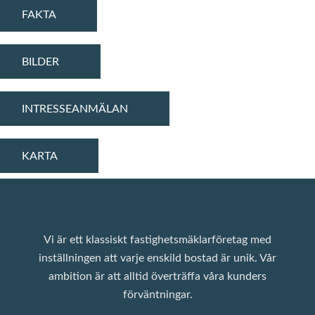
FAKTA
BILDER
INTRESSEANMÄLAN
Jag samtycker till behandling av mina personuppgifter enligt ROI
integritetspolicy
KARTA
Vi är ett klassiskt fastighetsmäklarföretag med
inställningen att varje enskild bostad är unik. Vår
ambition är att alltid överträffa våra kunders
förväntningar.