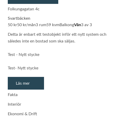
Folkungagatan 4c
Svartbäcken
50 kr
50 kr/mån
3 rum
59 kvm
Balkong
Vån
3 av 3
Detta är enbart ett testobjekt inför ett nytt system och
således inte en bostad som ska säljas.
Test - Nytt stycke
Test- Nytt stycke
Läs mer
Fakta
Interiör
Ekonomi & Drift