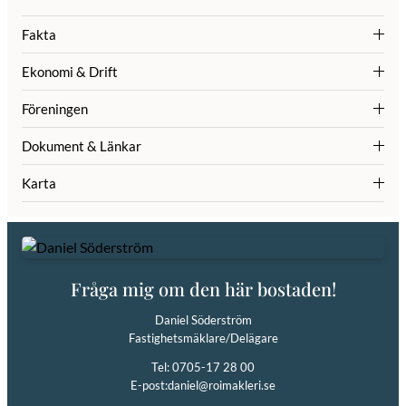
Fakta
Ekonomi & Drift
Föreningen
Dokument & Länkar
Karta
Fråga mig om den här bostaden!
Daniel Söderström
Fastighetsmäklare/Delägare
Tel: 0705-17 28 00
E-post:
daniel@roimakleri.se