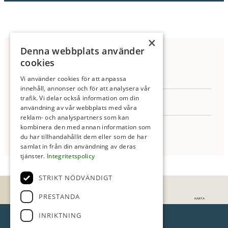
×
Anmäl Intresse
Denna webbplats använder
cookies
Vi använder cookies för att anpassa
innehåll, annonser och för att analysera vår
trafik. Vi delar också information om din
användning av vår webbplats med våra
reklam- och analyspartners som kan
kombinera den med annan information som
du har tillhandahållit dem eller som de har
▼ Läs mer
samlat in från din användning av deras
tjänster.
Integritetspolicy
STRIKT NÖDVÄNDIGT
PRESTANDA
FAKTA
BILDER
INTRESSEANMÄLAN
KARTA
INRIKTNING