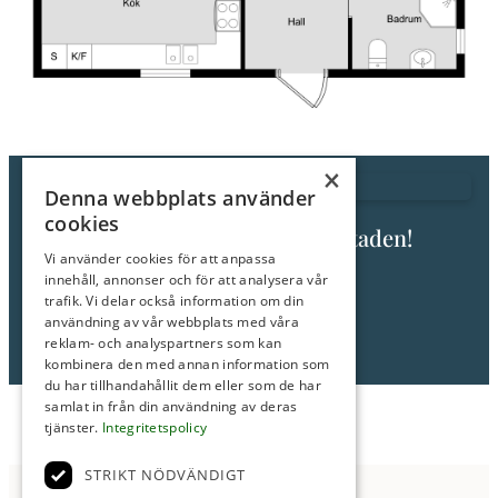
boende med det lilla extra.
Runt hörnet finns även Siggeforasjön.
×
Denna webbplats använder
cookies
Fråga mig om den här bostaden!
Vi använder cookies för att anpassa
Anton Palohonka
innehåll, annonser och för att analysera vår
Fastighetsmäklare
trafik. Vi delar också information om din
användning av vår webbplats med våra
Tel: 0760-39 24 85
reklam- och analyspartners som kan
E-post:
anton@roimakleri.se
kombinera den med annan information som
du har tillhandahållit dem eller som de har
samlat in från din användning av deras
tjänster.
Integritetspolicy
STRIKT NÖDVÄNDIGT
Anmäl Intresse