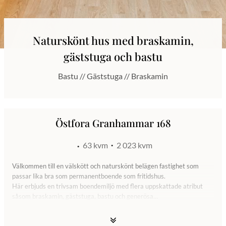
Naturskönt hus med braskamin,
gäststuga och bastu
Bastu // Gäststuga // Braskamin
Östfora Granhammar 168
63 kvm
2 023 kvm
Välkommen till en välskött och naturskönt belägen fastighet som
passar lika bra som permanentboende som fritidshus.
Här erbjuds en trivsam boendemiljö med flera uppskattade atribut
såsom braskamin, gäststuga, bastu och generösa
förvaringsutrymmen.