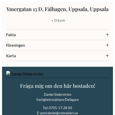
Ymergatan 13 D, Fålhagen, Uppsala, Uppsala
0 kvm
Fakta
Föreningen
Karta
Fråga mig om den här bostaden!
Daniel Söderström
Fastighetsmäklare/Delägare
Tel: 0705-17 28 00
E-post:
daniel@roimakleri.se