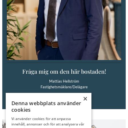
Fråga mig om den här bostaden!
Mattias Hellström
Fastighetsmäklare/Delägare
Tel: 0709-70 70 76
×
E-post:
mattias@roimakleri.se
Denna webbplats använder
cookies
Vi använder cookies för att anpassa
innehåll, annonser och för att analysera vår