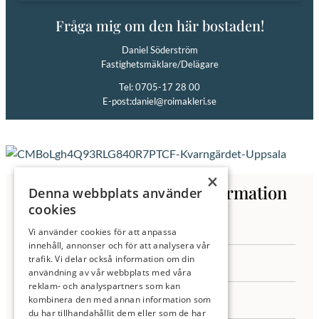
Fråga mig om den här bostaden!
Daniel Söderström
Fastighetsmäklare/Delägare
Tel: 0705-17 28 00
E-post:
daniel@roimakleri.se
×
Kontakta oss för mer information
Denna webbplats använder
cookies
Vi använder cookies för att anpassa
innehåll, annonser och för att analysera vår
trafik. Vi delar också information om din
användning av vår webbplats med våra
reklam- och analyspartners som kan
kombinera den med annan information som
du har tillhandahållit dem eller som de har