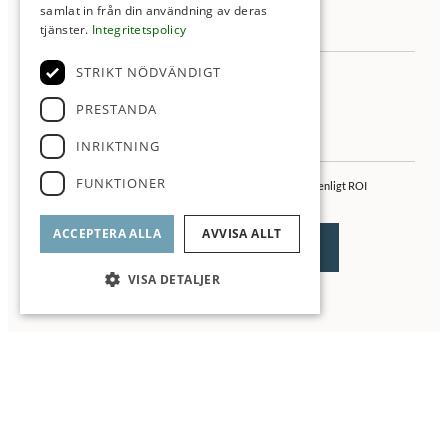
samlat in från din användning av deras
tjänster.
Integritetspolicy
STRIKT NÖDVÄNDIGT
PRESTANDA
INRIKTNING
FUNKTIONER
Jag samtycker till behandling av mina personuppgifter enligt ROI
integritetspolicy
ACCEPTERA ALLA
AVVISA ALLT
VISA DETALJER
▼ Läs mer