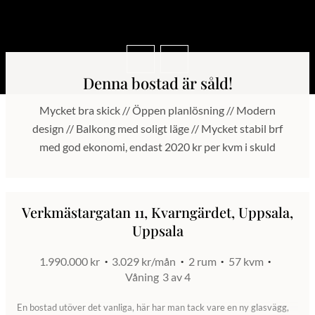
Denna bostad är såld!
Mycket bra skick // Öppen planlösning // Modern
design // Balkong med soligt läge // Mycket stabil brf
med god ekonomi, endast 2020 kr per kvm i skuld
Verkmästargatan 11, Kvarngärdet, Uppsala,
Uppsala
1.990.000 kr
3.029 kr/mån
2 rum
57 kvm
Våning
3 av 4
En bostad utöver det vanliga, här har man tack vare en ny glasvägg,