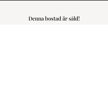
Denna bostad är såld!
// Inglasad balkong // Optimalt planerad // Lediga garageplatser // 
Tullgarnsgatan 27,
2.395.000 kr
2.804 kr
m den här bostaden!
Välkommen till denna härliga oc
chansen att flytta in i en lägen
genomgående modern och smakfu
ve Söderström
erbjuder en härlig rymd med öppn
tighetsmäklare
en välkomnande och öppen hall m