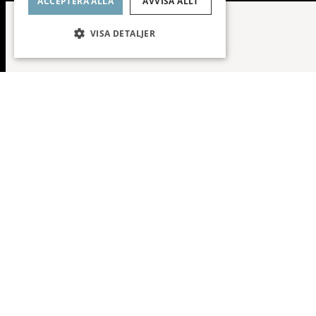
ACCEPTERA ALLA
AVVISA ALLT
VISA DETALJER
Flexibelt tillträde 
Planlösning
Fråga mig o
To
Fas