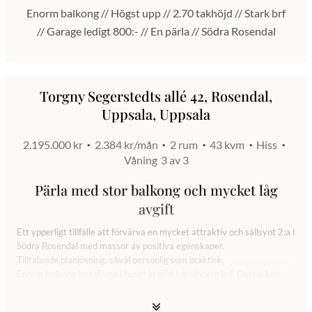
Enorm balkong // Högst upp // 2.70 takhöjd // Stark brf
// Garage ledigt 800:- // En pärla // Södra Rosendal
Torgny Segerstedts allé 42, Rosendal,
Uppsala, Uppsala
2.195.000 kr
2.384 kr/mån
2 rum
43 kvm
Hiss
Våning
3 av 3
Pärla med stor balkong och mycket låg
avgift
Ett ypperligt tillfälle att förvärva en mycket attraktiv och sällsynt 2:a i
Södra Rosendal med massor av positiva egenskaper.
Tilltalande planlösning, såväl personlig som praktisk.
Enorm balkong högst upp i huset in mot lugn innergård. Denna kan
glasas in om så önskas.
En yteffektiv och väldigt harmonisk disposition med delvis integrerat