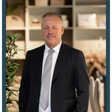
Rosendal. http://www.youtube.com/@Roi.Mäkleri
Rosendal växer i snabb takt och har under kort tid blivit ett absolut
favoritområde för många Uppsalabor. Förmodligen är det närheten till
stan i kombination med det naturnära läget som gör området så
populärt. Ett område som andas massor av optimism, näringsidkare i
området vittnar om att de sällan eller aldrig stött på så många
positiva och fysiskt aktiva kunder som de nu gör i Rosendal.
Området sticker ut i mängden även vad gäller närheten till service. I
Södra Rosendal finner du ICA, 2 st. olika gym, tennisbanor (inne +
grus), padel såväl inomhus som utomhus, basketplan, bordtennis,
frisbeebana, beachvolley, bank, apotek, dansstudio, cykelverkstad,
grönsakshandel, frisörsalong, flertalet pizzerior, solarium, medicinsk
fotvård, kiropraktor, skönhetssalong, Blomsterlandet, vårdcentral
samt nu även Systembolaget.
Norra Rosendal erbjuder bl.a. yogastudio, flertalet restauranger och
pizzerior samt stadens kanske främsta sushi. Stor vårdcentral i
Familjeläkarna, Hemköp, anrika bageriet Leijon, delikatessbutik,
vinbar i Kvarteret Rosendal, cykelbutik, frisörsalonger,
skönhetssalong, blombutiken Pion, cafe Himlen är blå som en apelsin,
foodtrucks med mycket mera, en kontinental känsla infinner sig i