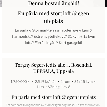
Denna bostad är såld!
En pärla med stort loft & egen
uteplats
En pärla // Stor markterrass i söderläge // Ljus &
harmonisk // Extremt yteffektiv // 31 kvm + 15 kvm
loft // Förråd ingår // Kort garagekö
Torgny Segerstedts allé 4, Rosendal,
UPPSALA, Uppsala
1.750.000 kr
2.519 kr/mån
1 rum
31+15 kvm
Hiss
Våning
1 av 6
En pärla med stort loft & egen uteplats
Ett compact livingboende av synnerligen hög klass. En tvåas funktion