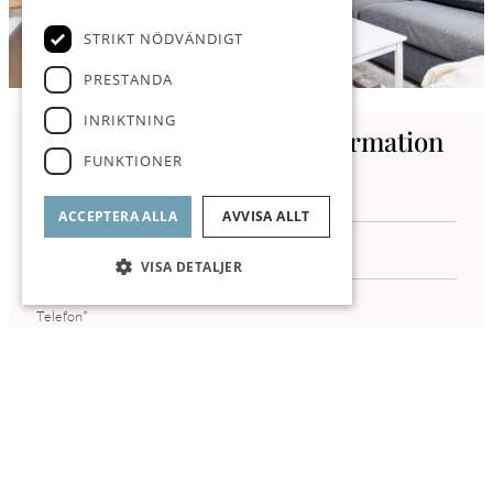
visningstider inte passar.
STRIKT NÖDVÄNDIGT
Bästa hälsningar
Hans Moberg
PRESTANDA
ROI Fastighetsmäkleri
Din expert i Rosendal
INRIKTNING
Kontakta oss för mer information
Lokalt mäklarkontor i Rosendal på Rosendalsvägen 12
FUNKTIONER
ACCEPTERA ALLA
AVVISA ALLT
VISA DETALJER