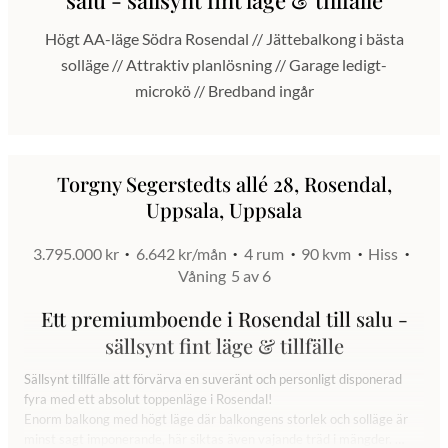
Högt AA-läge Södra Rosendal // Jättebalkong i bästa
solläge // Attraktiv planlösning // Garage ledigt-
microkö // Bredband ingår
Torgny Segerstedts allé 28, Rosendal,
Uppsala, Uppsala
3.795.000 kr
6.642 kr/mån
4 rum
90 kvm
Hiss
Våning
5 av 6
Ett premiumboende i Rosendal till salu -
sällsynt fint läge & tillfälle
Sällsynt tillfälle att förvärva en suveränt och personligt disponerad
fyra med ett absolut toppenläge i Rosendal!
Enorm balkong med högt läge där balkongens storlek och solläge är
minst sagt imponerande, här siktas även vajande träd i mängder.