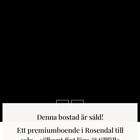
Denna bostad är såld!
Ett premiumboende i Rosendal till
salu - sällsynt fint läge & tillfälle