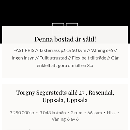
Denna bostad är såld!
FAST PRIS // Takterrass på ca 50 kvm // Våning 6/6 //
Ingen insyn // Fullt utrustad // Flexibelt tillträde // Går
enklelt att göra om till en 3:a
Torgny Segerstedts allé 27 , Rosendal,
Uppsala, Uppsala
3.290.000 kr
3.043 kr/mån
2 rum
66 kvm
Hiss
Våning
6 av 6