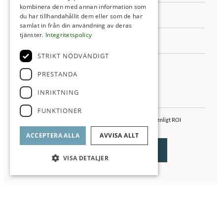
kombinera den med annan information som
du har tillhandahållit dem eller som de har
samlat in från din användning av deras
tjänster.
Integritetspolicy
STRIKT NÖDVÄNDIGT
PRESTANDA
INRIKTNING
FUNKTIONER
Jag samtycker till behandling av mina personuppgifter enligt ROI
integritetspolicy
ACCEPTERA ALLA
AVVISA ALLT
VISA DETALJER
▼ Läs mer