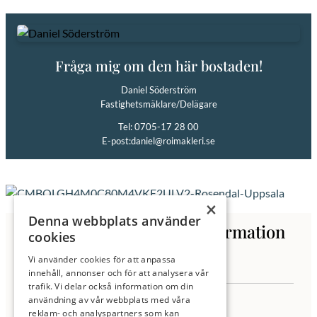
precis intill med härliga motionsspår hela vägen ut till Mälaren. Du har
också BMC, Polacksbacken och Ulltuna på bekvämt avstånd.
Varmt välkommen på visning och mer information hittar du på
Fråga mig om den här bostaden!
www.inspirationrosendal.se
Daniel Söderström
Fastighetsmäklare/Delägare
Tel: 0705-17 28 00
E-post:
daniel@roimakleri.se
×
Denna webbplats använder
Kontakta oss för mer information
cookies
Vi använder cookies för att anpassa
innehåll, annonser och för att analysera vår
trafik. Vi delar också information om din
användning av vår webbplats med våra
reklam- och analyspartners som kan