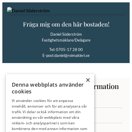
Fråga mig om den här bostaden!
Daniel Söderström
Fastighetsmäklare/Delägare
Tel: 0705-17 28 00
E-post:
daniel@roimakleri.se
×
Denna webbplats använder
Kontakta oss för mer information
cookies
Vi använder cookies för att anpassa
innehåll, annonser och för att analysera vår
trafik. Vi delar också information om din
användning av vår webbplats med våra
reklam- och analyspartners som kan
kombinera den med annan information som