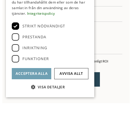
du har tillhandahållit dem eller som de har
samlat in från din användning av deras
tjänster.
Integritetspolicy
STRIKT NÖDVÄNDIGT
PRESTANDA
INRIKTNING
FUNKTIONER
Jag samtycker till behandling av mina personuppgifter enligt ROI
integritetspolicy
ACCEPTERA ALLA
AVVISA ALLT
VISA DETALJER
▼ Läs mer