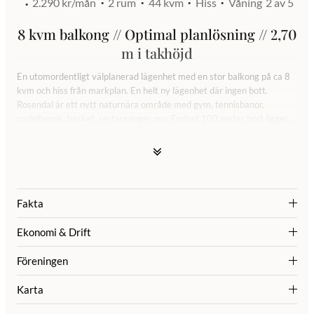
2.290 kr/mån
2 rum
44 kvm
Hiss
Våning
2 av 5
8 kvm balkong // Optimal planlösning // 2,70
m i takhöjd
En utomordentligt välplanerad lägenhet med en stor balkong på ca 8
kvm och hiss från markplan. En helt ny lägenhet där ingen bott.
Rosendal är ett nytt naturnära område med gym, tennisbanor,
padeltennis, basket, restauranger osv. Endast 100 meter bort ligger
också stadsskogen med härliga motionsspår. Goda förbindelser till
Uppsala city via fina cykelvägar eller buss. BMC, Polacksbacken och
Ulltuna ligger på ett bekvämt cykelavstånd.
Varmt välkomna på visning
Fakta
Ekonomi & Drift
Föreningen
Karta