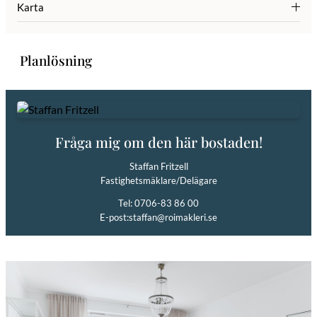
Karta
Varmt välkommen att höra av dig vid eventuella frågor eller vid
önskemål om enskild visning!
Planlösning
Fråga mig om den här bostaden!
Staffan Fritzell
Fastighetsmäklare/Delägare
Tel: 0706-83 86 00
E-post:
staffan@roimakleri.se