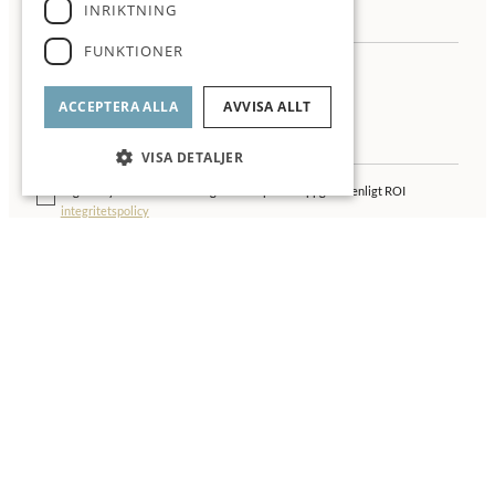
INRIKTNING
FUNKTIONER
ACCEPTERA ALLA
AVVISA ALLT
VISA DETALJER
Jag samtycker till behandling av mina personuppgifter enligt ROI
integritetspolicy
▼ Läs mer