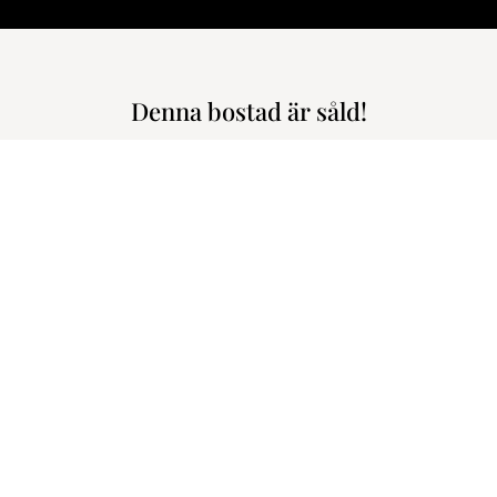
Denna bostad är såld!
lkong // Lugna kvarter // Citynära // Ledig p-plats // Extra takhöjd /
Swedenborgsgat
1.650.000 kr
3.708
m den här bostaden!
Varmt välkommen till denna ytef
finner du ett välplanerat boend
taffan Fritzell
etsmäklare/Delägare
härligt ljusinsläpp. Planlösning