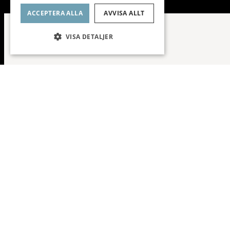
ACCEPTERA ALLA
AVVISA ALLT
VISA DETALJER
Yteffektiv // Ba
Planlösning
Fråga mig o
S
Fastigh