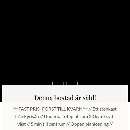
Denna bostad är såld!
***FAST PRIS- FÖRST TILL KVARN*** // Ett stenkast
från Fyrisån // Underbar uteplats om 23 kvm i syd-
väst // 5 min till centrum // Öppen planlösning //