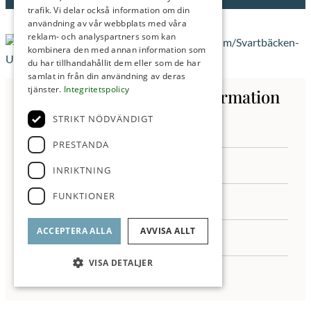
trafik. Vi delar också information om din
användning av vår webbplats med våra
reklam- och analyspartners som kan
kombinera den med annan information som
du har tillhandahållit dem eller som de har
samlat in från din användning av deras
tjänster.
Integritetspolicy
Kontakta oss för mer information
STRIKT NÖDVÄNDIGT
PRESTANDA
INRIKTNING
FUNKTIONER
ACCEPTERA ALLA
AVVISA ALLT
VISA DETALJER