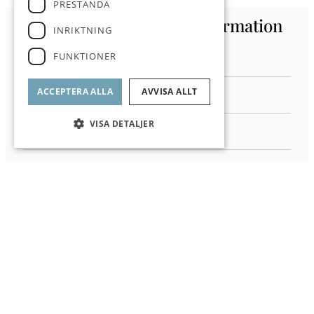
PRESTANDA
Kontakta oss för mer information
INRIKTNING
FUNKTIONER
ACCEPTERA ALLA
AVVISA ALLT
VISA DETALJER
Jag samtycker till behandling av mina personuppgifter enligt ROI
integritetspolicy