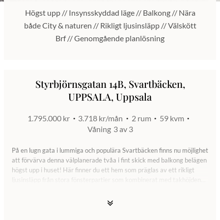
Högst upp // Insynsskyddad läge // Balkong // Nära
både City & naturen // Rikligt ljusinsläpp // Välskött
Brf // Genomgående planlösning
Styrbjörnsgatan 14B, Svartbäcken,
UPPSALA, Uppsala
1.795.000 kr
3.718 kr/mån
2 rum
59 kvm
Våning
3 av 3
På en lugn gata i lummiga och populära Svartbäcken finns nu möjlighet
att förvärva denna välplanerade tvåa i fint skick med balkong belägen
högst upp i huset! Här finner du ett hem som präglas av ett rikligt
ljusinsläpp från stora fönsterpartier som kombinerat med takhöjden
och de ljusa trägolven ger hela hemmet en rymlig känsla.
Planlösningen ger en luftig och välkomnande hall, stort sovrum med
mycket gott om förvaringsutrymmen i inbyggda- och fristående
garderober. Stamrenoverat (-02) och helkaklat badrum med