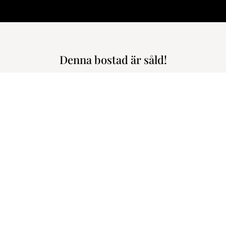
Denna bostad är såld!
genhet // Toppskick // Hiss // Högst upp // Balk
ugnt läge i absoluta centrum. Den har i princip alla egenskaper so
Storgatan 22 B, Ce
2.590.000 kr
3.640 kr
m den här bostaden!
Unik citylägenhet 