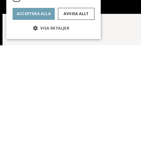
ACCEPTERA ALLA
AVVISA ALLT
VISA DETALJER
Unik citylä
Synnerligen komplett lägenhet med l
Planlösning
Fråga mig o