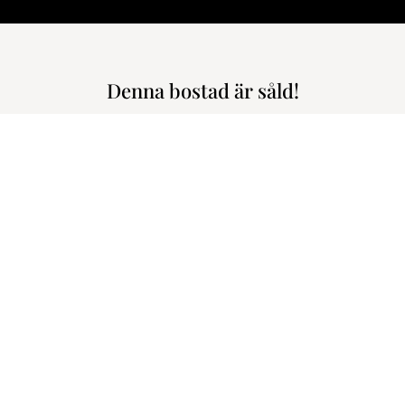
Denna bostad är såld!
/ Balkong // Välplanerad // Fönster i tre väderstreck // Två förråd /
S:t Olofsgatan 6
2.295.000 kr
2.838
m den här bostaden!
Välkommen hem! På S:t Olofsgat
det mesta. Här erbjuds nu en kv
ve Söderström
tighetsmäklare
området Höganäs. Ljus lägenhet 