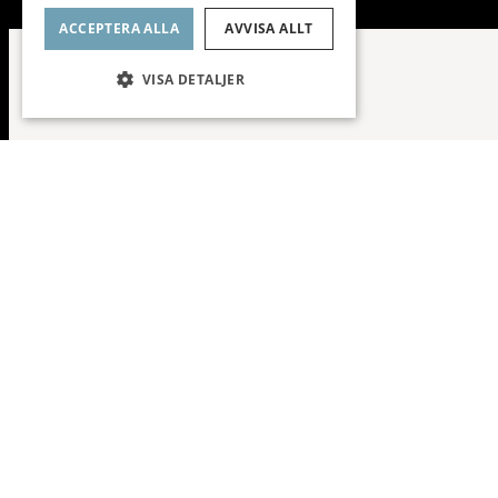
ACCEPTERA ALLA
AVVISA ALLT
VISA DETALJER
Nära City /
Planlösning
Fråga mig o
To
Fas