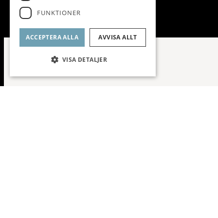
FUNKTIONER
ACCEPTERA ALLA
AVVISA ALLT
VISA DETALJER
Sala
Totalrenoverad // Påkostad //
Planlösning