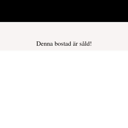
Denna bostad är såld!
backes finaste 3:a i hus med hiss och balkong i sy
 Balkong i sydväst // Gott om parkeringar // // Hiss från markplan
Snickargatan 
2.795.000 kr
4.209 kr