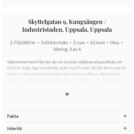
Skyttelgatan 9, Kungsängen /
Industristaden, Uppsala, Uppsala
2.750.000 kr
3.454 kr/mån
2 rum
62 kvm
Hiss
Våning
3 av 6
Välkommen hem! Här bor du i en mycket välplanerad gaveltvåa om
62 kvm i högt läge med härlig utsikt mot Fyrisån. Du blir först med att
flytta in i denna bostad med flertalet exklusiva tillval, vilket märks
redan i den välkomnande hallen med stora klinkers och skjutgarderob
med plats för avhängning av ytterkläder. Från hallen når du det
rymliga sovrummet där du får plats med en stor dubbelsäng och annat
mindre möblemang. Stor skjutgarderob med goda
förvaringsmöjligheter som går från vägg till vägg med elfa inredning
som går att justera efter tycke och smak. Genomgående vitlaserad
parkett i alla rum förutom hall och badrum. Stor och öppen planlösning
Fakta
mellan kök och vardagsrum vilket ger en härlig sällskapsyta för
umgänge, eftersom bostaden är belägen i gavelläge med fönster i två
Interiör
väderstreck får man ett härligt ljusflöde. I köket som är från exklusiva