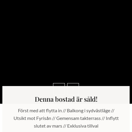
Denna bostad är såld!
Först med att flytta in // Balkong i sydvästläge //
Utsikt mot Fyrisån // Gemensam takterrass // Inflytt
slutet av mars // Exklusiva tillval