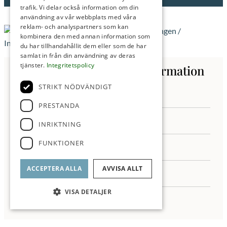
trafik. Vi delar också information om din
användning av vår webbplats med våra
reklam- och analyspartners som kan
kombinera den med annan information som
du har tillhandahållit dem eller som de har
samlat in från din användning av deras
tjänster.
Integritetspolicy
Kontakta oss för mer information
STRIKT NÖDVÄNDIGT
PRESTANDA
INRIKTNING
FUNKTIONER
ACCEPTERA ALLA
AVVISA ALLT
VISA DETALJER