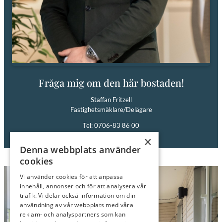
Fråga mig om den här bostaden!
Staffan Fritzell
Fastighetsmäklare/Delägare
Tel: 0706-83 86 00
E-post:
staffan@roimakleri.se
×
Denna webbplats använder
cookies
Vi använder cookies för att anpassa
innehåll, annonser och för att analysera vår
trafik. Vi delar också information om din
användning av vår webbplats med våra
reklam- och analyspartners som kan