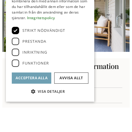
kombinera den med annan information som
du har tillhandahållit dem eller som de har
samlat in från din användning av deras
tjänster.
Integritetspolicy
STRIKT NÖDVÄNDIGT
PRESTANDA
INRIKTNING
FUNKTIONER
Kontakta oss för mer information
ACCEPTERA ALLA
AVVISA ALLT
VISA DETALJER