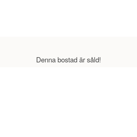
Denna bostad är såld!
ägolv // Högt i tak // Balkong // Ca 10 min till centrum // Fyrsiån och Fyris
Sköldungagatan 3
mig om den här
ostaden!