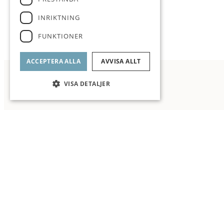
INRIKTNING
FUNKTIONER
ACCEPTERA ALLA
AVVISA ALLT
VISA DETALJER
Genomgående mycket bra skick // Tr
Planlösning
Fråga 
b