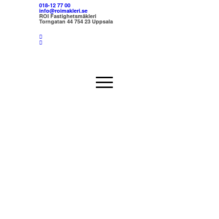
018-12 77 00
info@roimakleri.se
ROI Fastighetsmäkleri
Torngatan 44 754 23 Uppsala