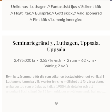
Unikt hus i Luthagen // Fantastiskt ljus // Stilrent kök
// Högt i tak // Burspråk // Gott skick // Väldisponerad
// Fint kök // Lummig innergård
Seminariegränd 3 , Luthagen, Uppsala,
Uppsala
2.495.000 kr
3.557 kr/mån
2 rum
62 kvm
Våning
2 av 3
Rymlig tvårummare för dig som söker en bostad utöver det vanliga! I
Luthagens lummiga villakvarter finns nu möjlighet att förvärva denna
unika bostad som präglas av tidiga 1900-tals detaljer och ett
underbart ljusinsläpp! De 62 kvm erbjuder en välkomnande hall med
förvaring, stort och stilrent renoverat kök med matplats, vardagsrum
som präglas av ett rikligt ljusinsläpp från det väl tilltagna burspråket,
rymligt sovrum med gott om förvaring samt stamrenoverat badrum.
Här bor du i familjär förening med gemensam balkong och lummig