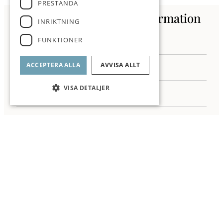
PRESTANDA
Kontakta oss för mer information
INRIKTNING
FUNKTIONER
ACCEPTERA ALLA
AVVISA ALLT
VISA DETALJER
Jag samtycker till behandling av mina personuppgifter enligt ROI
integritetspolicy