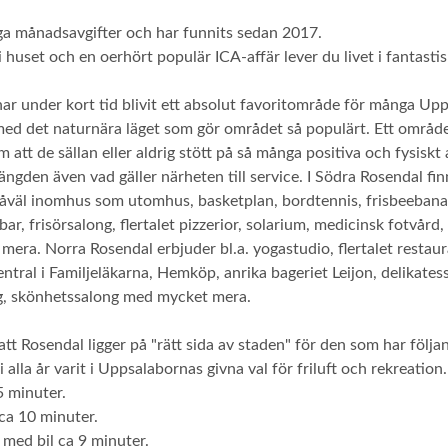
låga månadsavgifter och har funnits sedan 2017.
i huset och en oerhört populär ICA-affär lever du livet i fantasti
har under kort tid blivit ett absolut favoritområde för många Up
 med det naturnära läget som gör området så populärt. Ett områ
 att de sällan eller aldrig stött på så många positiva och fysiskt
ngden även vad gäller närheten till service. I Södra Rosendal finn
 såväl inomhus som utomhus, basketplan, bordtennis, frisbeebana
ar, frisörsalong, flertalet pizzerior, solarium, medicinsk fotvård
mera. Norra Rosendal erbjuder bl.a. yogastudio, flertalet restau
ntral i Familjeläkarna, Hemköp, anrika bageriet Leijon, delikatess
ng, skönhetssalong med mycket mera.
tt Rosendal ligger på "rätt sida av staden" för den som har följa
lla år varit i Uppsalabornas givna val för friluft och rekreation.
5 minuter.
ca 10 minuter.
 med bil ca 9 minuter.