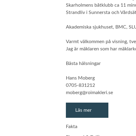
Skarholmens båtklubb ca 11 minu
Strandliv i Sunnersta och Vårdsät
Akademiska sjukhuset, BMC, SLU, 
Varmt välkommen på visning, tvek
Jag är mäklaren som har mäklarkon
Bästa hälsningar
Hans Moberg
0705-831212
moberg@roimakleri.se
Läs mer
Fakta