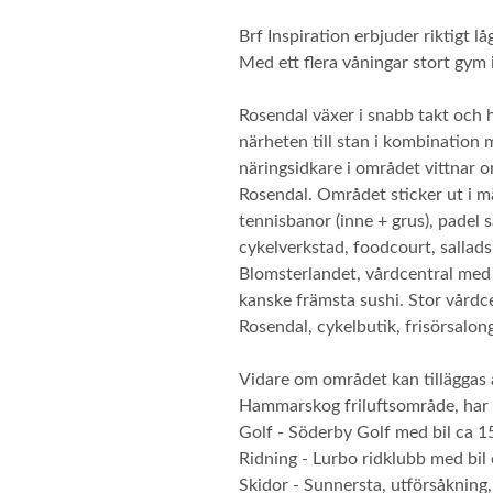
Brf Inspiration erbjuder riktigt 
Med ett flera våningar stort gym 
Rosendal växer i snabb takt och 
närheten till stan i kombination
näringsidkare i området vittnar om
Rosendal. Området sticker ut i mä
tennisbanor (inne + grus), padel
cykelverkstad, foodcourt, salladsb
Blomsterlandet, vårdcentral med 
kanske främsta sushi. Stor vårdce
Rosendal, cykelbutik, frisörsalo
Vidare om området kan tilläggas a
Hammarskog friluftsområde, har i a
Golf - Söderby Golf med bil ca 1
Ridning - Lurbo ridklubb med bil 
Skidor - Sunnersta, utförsåkning,