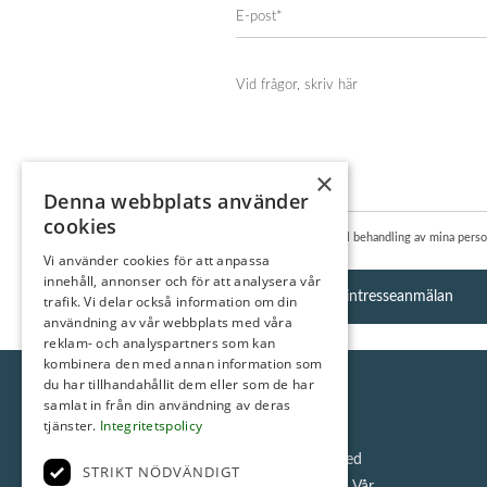
×
Denna webbplats använder
cookies
Jag samtycker till behandling av mina pers
Vi använder cookies för att anpassa
innehåll, annonser och för att analysera vår
trafik. Vi delar också information om din
användning av vår webbplats med våra
▼ Läs mer
reklam- och analyspartners som kan
kombinera den med annan information som
du har tillhandahållit dem eller som de har
samlat in från din användning av deras
tjänster.
Integritetspolicy
Vi är ett klassiskt fastighetsmäklarföretag med
STRIKT NÖDVÄNDIGT
inställningen att varje enskild bostad är unik. Vår