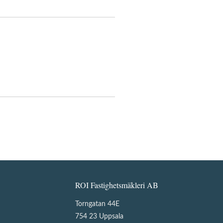
ROI Fastighetsmäkleri AB
Torngatan 44E
754 23 Uppsala