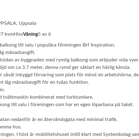
UPPSALA, Uppsala
27 kvm
Hiss
Våning
5 av 6
alkong till salu i populära föreningen Brf Inspiration.
åg månadsavgift.
utsidan av byggnaden med rymlig balkong som erbjuder vida vyer.
d om ca 3.7 meter, denna rymd ger såklart en härlig känsla.
r såväl inbyggd förvaring som plats för minst en arbetshörna, de
emt låg månadsavgift för en tvåas funktion.
in.
d tvättmaskin kombinerat med torktumlare.
lkong till salu i föreningen som har en egen löparbana på taket.
gatan nedanför är en återvändsgata med minimal trafik.
samma hus.
eningen. I höst är mobilitetshuset intill klart med Systembolag sa