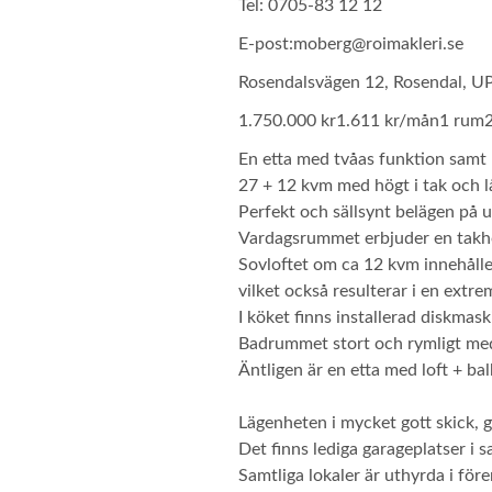
Tel: 0705-83 12 12
E-post:
moberg@roimakleri.se
Rosendalsvägen 12, Rosendal, 
1.750.000 kr
1.611 kr/mån
1 rum
En etta med tvåas funktion samt b
27 + 12 kvm med högt i tak och l
Perfekt och sällsynt belägen på 
Vardagsrummet erbjuder en takhöj
Sovloftet om ca 12 kvm innehålle
vilket också resulterar i en extr
I köket finns installerad diskmask
Badrummet stort och rymligt me
Äntligen är en etta med loft + ba
Lägenheten i mycket gott skick, 
Det finns lediga garageplatser i 
Samtliga lokaler är uthyrda i för