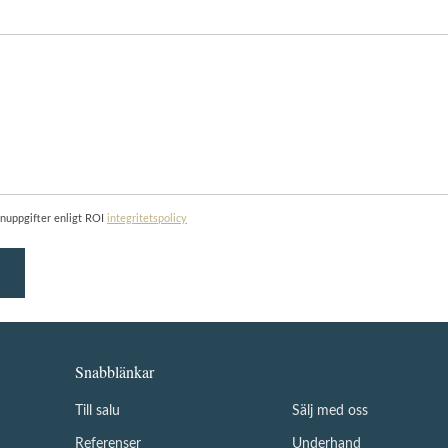
onuppgifter enligt ROI
integritetspolicy
Snabblänkar
Till salu
Sälj med oss
Referenser
Underhand