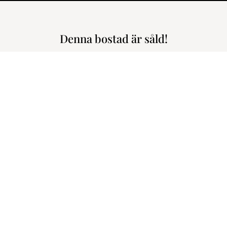
Denna bostad är såld!
5/5 // Två balkonger // Storta rum // Modern design // Bredband ingå
Råbyvägen 66, 
3.290.000 kr
4.402 kr
m den här bostaden!
FAST PRIS, FÖRST TILL KVAR. Ko
En stor trea på ca 97 kvm med t
iel Söderström
modern design med ljusa parkett
etsmäklare/Delägare
Lägenheten är fullt maskinellt ut