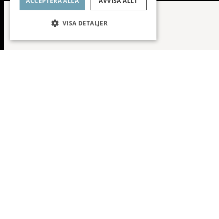
ACCEPTERA ALLA
AVVISA ALLT
VISA DETALJER
FAST PRIS // 97 kvm // Högst upp, vån 
Planlösning
Fråga mig o
Dan
Fastigh