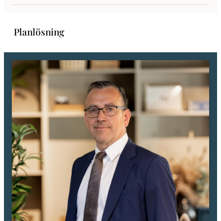
centrumkärnan och på bekvämt gångavstånd når du Gränby
köpcentrum. Mycket goda bussförbindelser. Bra pendlingsläge då du
snabbt tar dig ut på E4:an.
Planlösning
Se mer information på projektets hemsida:
https://www.rikshem.se/vi-bygger/projekt/uppsala/konstnaren/