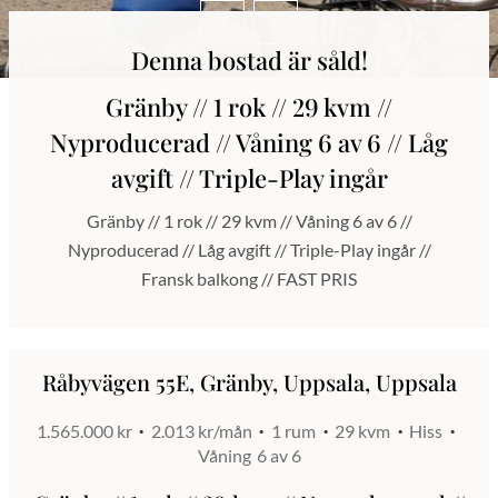
Denna bostad är såld!
Gränby // 1 rok // 29 kvm //
Nyproducerad // Våning 6 av 6 // Låg
avgift // Triple-Play ingår
Gränby // 1 rok // 29 kvm // Våning 6 av 6 //
Nyproducerad // Låg avgift // Triple-Play ingår //
Fransk balkong // FAST PRIS
Råbyvägen 55E, Gränby, Uppsala, Uppsala
1.565.000 kr
2.013 kr/mån
1 rum
29 kvm
Hiss
Våning
6 av 6