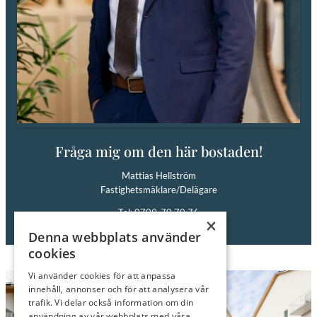
Fråga mig om den här bostaden!
Mattias Hellström
Fastighetsmäklare/Delägare
Tel: 0709-70 70 76
×
E-post:
mattias@roimakleri.se
Denna webbplats använder
cookies
Vi använder cookies för att anpassa
innehåll, annonser och för att analysera vår
trafik. Vi delar också information om din
användning av vår webbplats med våra