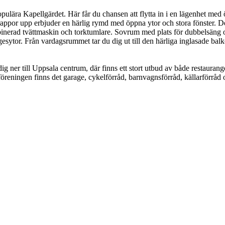
populära Kapellgärdet. Här får du chansen att flytta in i en lägenhet
rappor upp erbjuder en härlig rymd med öppna ytor och stora fönster. D
rad tvättmaskin och torktumlare. Sovrum med plats för dubbelsäng och
ytor. Från vardagsrummet tar du dig ut till den härliga inglasade bal
g ner till Uppsala centrum, där finns ett stort utbud av både restaurang
öreningen finns det garage, cykelförråd, barnvagnsförråd, källarförråd o