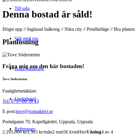
Till salu
Denna bostad är såld!
Högst upp // Inglasad balkong // Nära city // Pendlarläge // Bra plane
Sälj med oss
Planlösning
Fråga mig om den här bostaden!
Boka värdering
Tove Söderström
Fastighetsmäklare
Underhand
Tel: 0737-00 59 43
E-post:
tove@roimakleri.se
Portalgatan 70, Kapellgärdet, Uppsala, Uppsala
Referenser
2.295.000 kr
3.305 kr/mån
2 rum
56 kvm
Hiss
Våning
4 av 4