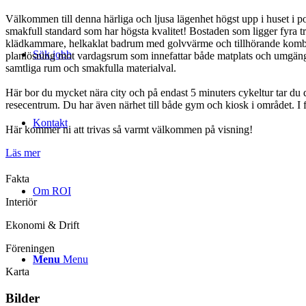
Välkommen till denna härliga och ljusa lägenhet högst upp i huset i 
smakfull standard som har högsta kvalitet! Bostaden som ligger fyra t
klädkammare, helkaklat badrum med golvvärme och tillhörande kombine
Sök jobb
planlösning mot vardagsrum som innefattar både matplats och umgänges
samtliga rum och smakfulla materialval.
Här bor du mycket nära city och på endast 5 minuters cykeltur tar du di
resecentrum. Du har även närhet till både gym och kiosk i området. I f
Kontakt
Här kommer ni att trivas så varmt välkommen på visning!
Läs mer
Fakta
Om ROI
Interiör
Ekonomi & Drift
Föreningen
Menu
Menu
Karta
Bilder