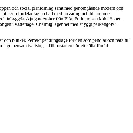
 med öppen och social planlösning samt med genomgående modern och
e 56 kvm fördelar sig på hall med förvaring och tillhörande
 inbyggda skjutgarderober från Elfa. Fullt utrustat kök i öppen
kongen i västerläge. Charmig lägenhet med snyggt parkettgolv i
er och butiker. Perfekt pendlingsläge för den som pendlar och nära till
ch gemensam tvättstuga. Till bostaden hör ett källarförråd.