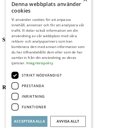
Till salu
Denna webbplats använder
Sälj med oss
cookies
Referenser
Underhand
Vi använder cookies för att anpassa
Sök jobb
innehåll, annonser och för att analysera vår
Kontakt
trafik. Vi delar också information om din
användning av vår webbplats med våra
Snabblänkar
reklam- och analyspartners som kan
kombinera den med annan information som
Till salu
du har tillhandahållit dem eller som de har
Sälj med oss
samlat in från din användning av deras
Referenser
tjänster.
Integritetspolicy
Underhand
Sök jobb
STRIKT NÖDVÄNDIGT
Kontakt
PRESTANDA
ROI Fastighetsmäkleri AB
INRIKTNING
Torngatan 44E
754 23 Uppsala
FUNKTIONER
018-12 77 00
info@roimakleri.se
ACCEPTERA ALLA
AVVISA ALLT