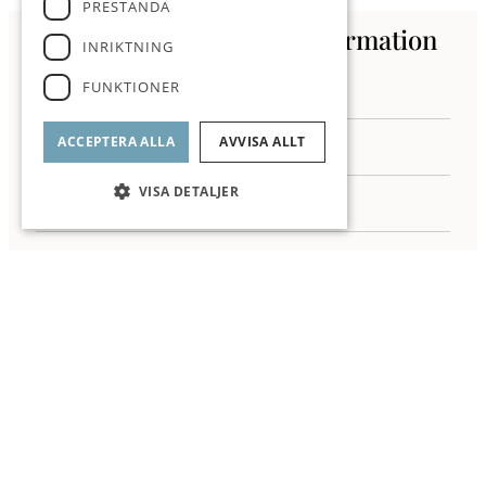
PRESTANDA
Kontakta oss för mer information
INRIKTNING
FUNKTIONER
ACCEPTERA ALLA
AVVISA ALLT
VISA DETALJER
Jag samtycker till behandling av mina personuppgifter enligt ROI
integritetspolicy