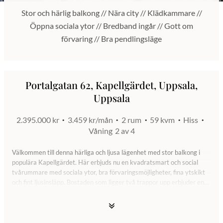
Stor och härlig balkong // Nära city // Klädkammare //
Öppna sociala ytor // Bredband ingår // Gott om
förvaring // Bra pendlingsläge
Portalgatan 62, Kapellgärdet, Uppsala,
Uppsala
2.395.000 kr
3.459 kr/mån
2 rum
59 kvm
Hiss
Våning
2 av 4
Välkommen till denna härliga och ljusa lägenhet med stor balkong i
populära Kapellgärdet. Här erbjuds nu en kvadratsmart och social
tvårummare med sociala ytor, bra förvaringsmöjligheter, fina ytskikt
och fint ljusinsläpp. Bostaden som ligger två trappor upp erbjuder en
härlig rymd med öppna ytor och modern utrustning. De 59 kvm
fördelar sig på hall med förvaring i garderober. Helkaklat badrum
utrustat med tvättmaskin, torktumlare, toalett och dusch. Stort
sovrum med plats för dubbelsäng och annat mindre möblemang. Bra