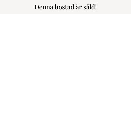
Denna bostad är såld!
r balkong // Soligt läge // Hiss // Mycket gott skick // Öppen planl
Portalgatan 53,
2.090.000 kr
3.713 kr
m den här bostaden!
En välskött lägenhet belägen hög
sen kväll. Hela lägenheten har e
10 min om du går och detsamma
iel Söderström
buss och cykelvägar finns också.
etsmäklare/Delägare
: 0705-17 28 00
Varmt välkommen på visning!
daniel@roimakleri.se