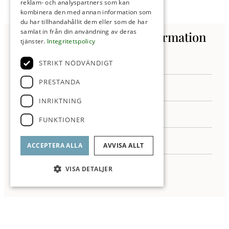
reklam- och analyspartners som kan
kombinera den med annan information som
du har tillhandahållit dem eller som de har
samlat in från din användning av deras
Kontakta oss för mer information
tjänster.
Integritetspolicy
STRIKT NÖDVÄNDIGT
PRESTANDA
INRIKTNING
FUNKTIONER
ACCEPTERA ALLA
AVVISA ALLT
VISA DETALJER
Jag samtycker till behandling av mina personuppgifter enligt ROI