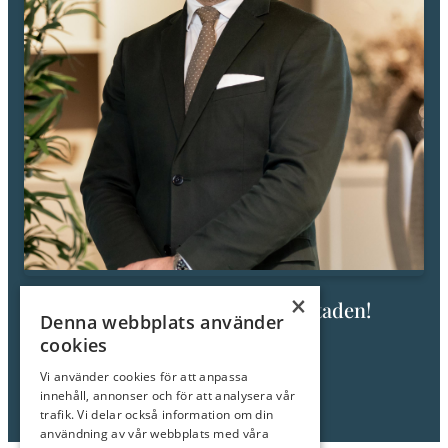
×
Fråga mig om den här bostaden!
Denna webbplats använder
cookies
Staffan Fritzell
Fastighetsmäklare/Delägare
Vi använder cookies för att anpassa
innehåll, annonser och för att analysera vår
Tel: 0706-83 86 00
trafik. Vi delar också information om din
E-post:
staffan@roimakleri.se
användning av vår webbplats med våra