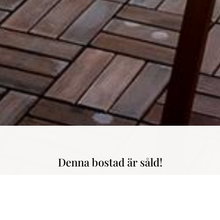
Denna bostad är såld!
ade kvm // Mycket bra skick // Centralt läge // I avgiften ingår v