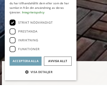
du har tillhandahållit dem eller som de har
samlat in från din användning av deras
tjänster.
Integritetspolicy
STRIKT NÖDVÄNDIGT
PRESTANDA
INRIKTNING
FUNKTIONER
ACCEPTERA ALLA
AVVISA ALLT
VISA DETALJER
Balkong med kvällssol // Välplaner