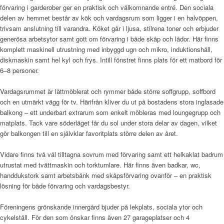
förvaring i garderober ger en praktisk och välkomnande entré. Den sociala
delen av hemmet består av kök och vardagsrum som ligger i en halvöppen,
trivsam anslutning till varandra. Köket går i ljusa, stilrena toner och erbjuder
generösa arbetsytor samt gott om förvaring i både skåp och lådor. Här finns
komplett maskinell utrustning med inbyggd ugn och mikro, induktionshäll,
diskmaskin samt hel kyl och frys. Intill fönstret finns plats för ett matbord för
6–8 personer.
Vardagsrummet är lättmöblerat och rymmer både större soffgrupp, soffbord
och en utmärkt vägg för tv. Härifrån kliver du ut på bostadens stora inglasade
balkong – ett underbart extrarum som enkelt möbleras med loungegrupp och
matplats. Tack vare söderläget får du sol under stora delar av dagen, vilket
gör balkongen till en självklar favoritplats större delen av året.
Vidare finns två väl tilltagna sovrum med förvaring samt ett helkaklat badrum
utrustat med tvättmaskin och torktumlare. Här finns även badkar, wc,
handdukstork samt arbetsbänk med skåpsförvaring ovanför – en praktisk
lösning för både förvaring och vardagsbestyr.
Föreningens grönskande innergård bjuder på lekplats, sociala ytor och
cykelställ. För den som önskar finns även 27 garageplatser och 4