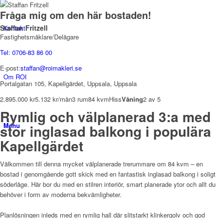
Fråga mig om den här bostaden!
Staffan Fritzell
Kontakt
Fastighetsmäklare/Delägare
Tel: 0706-83 86 00
E-post:
staffan@roimakleri.se
Om ROI
Portalgatan 105, Kapellgärdet, Uppsala, Uppsala
2.895.000 kr
5.132 kr/mån
3 rum
84 kvm
Hiss
Våning
2 av 5
Rymlig och välplanerad 3:a med
Menu
stor inglasad balkong i populära
Kapellgärdet
Välkommen till denna mycket välplanerade trerummare om 84 kvm – en
bostad i genomgående gott skick med en fantastisk inglasad balkong i soligt
söderläge. Här bor du med en stilren interiör, smart planerade ytor och allt du
behöver i form av moderna bekvämligheter.
Planlösningen inleds med en rymlig hall där slitstarkt klinkergolv och god