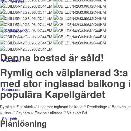
Sälj med oss
Boka värdering
Denna bostad är såld!
Underhand
Rymlig och välplanerad 3:a
med stor inglasad balkong i
Referenser
populära Kapellgärdet
Rymlig // Fint skick // Underbar inglasad balkong // Pendlarläge // Barnvänligt
// Hiss // Citynära // Flexibelt tillträde // Välskött Brf
Sök jobb
Planlösning