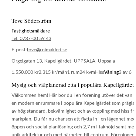
Tove Söderström
Fastighetsmäklare
Tel: 0737-00 59 43
E-post:
tove@roimakleri.se
Orgelgatan 13, Kapellgärdet, UPPSALA, Uppsala
1.550.000 kr
2.315 kr/mån
1 rum
24 kvm
Hiss
Våning
3 av 6
Mysig och välplanerad etta i populära Kapellgärdet!
Välkommen hem! Här bor du i en förening utöver det vanlig
en modern enrummare i populära Kapellgärdet som prägla
av hög standard, bekvämlighet och avkoppling med hiss fr
markplan. Du får nu chansen att flytta in i en lägenhet med
öppen och social planlösning och 2,7 m i takhöjd samt me
unik arkitektur och med närheten till centrum. Föreningen