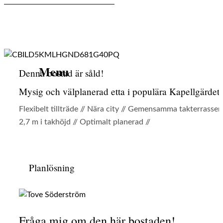
Menu
Menu
Denna bostad är såld!
Mysig och välplanerad etta i populära Kapellgärdet!
Flexibelt tillträde // Nära city // Gemensamma takterrasser 
2,7 m i takhöjd // Optimalt planerad //
Planlösning
Fråga mig om den här bostaden!