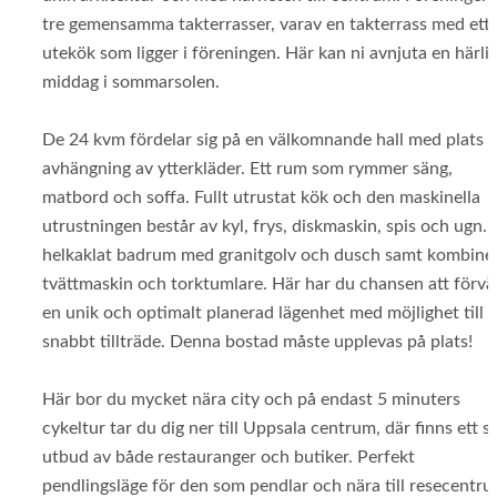
tre gemensamma takterrasser, varav en takterrass med ett
utekök som ligger i föreningen. Här kan ni avnjuta en härli
middag i sommarsolen.
De 24 kvm fördelar sig på en välkomnande hall med plats f
avhängning av ytterkläder. Ett rum som rymmer säng,
matbord och soffa. Fullt utrustat kök och den maskinella
utrustningen består av kyl, frys, diskmaskin, spis och ugn. 
helkaklat badrum med granitgolv och dusch samt kombine
tvättmaskin och torktumlare. Här har du chansen att förvä
en unik och optimalt planerad lägenhet med möjlighet till
snabbt tillträde. Denna bostad måste upplevas på plats!
Här bor du mycket nära city och på endast 5 minuters
cykeltur tar du dig ner till Uppsala centrum, där finns ett s
utbud av både restauranger och butiker. Perfekt
pendlingsläge för den som pendlar och nära till resecentru