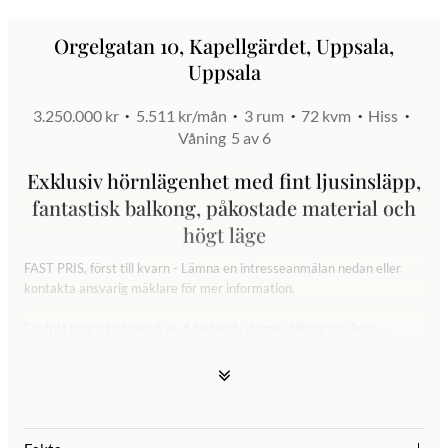
Orgelgatan 10, Kapellgärdet, Uppsala,
Uppsala
3.250.000 kr
5.511 kr/mån
3 rum
72 kvm
Hiss
Våning
5 av 6
Exklusiv hörnlägenhet med fint ljusinsläpp,
fantastisk balkong, påkostade material och
högt läge
FAST PRIS, först till kvarn - Lämna en intresseanmälan nedan eller
kontakta ansvarig mäklare för mer information.
Ett fritt läge på våning 5 av 6 hittar du denna stilfulla och ljusa
trerummare – tidigare visningslägenhet med endast en ägare som
bott knappt ett år, därav nyskick på hela bostaden. Exklusiva
materialval och genomgående harmonisk färgsättning. Här bor du i en
modern hörnlägenhet med generöst ljusinsläpp från flera håll och en
härlig planlösning som förenar funktion med estetik.