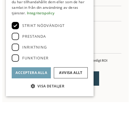
du har tillhandahållit dem eller som de har
samlat in från din användning av deras
tjänster.
Integritetspolicy
STRIKT NÖDVÄNDIGT
PRESTANDA
INRIKTNING
FUNKTIONER
Jag samtycker till behandling av mina personuppgifter enligt ROI
integritetspolicy
ACCEPTERA ALLA
AVVISA ALLT
VISA DETALJER
▼ Läs mer