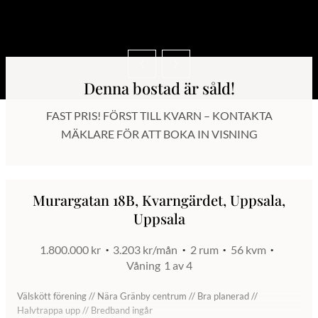
Denna bostad är såld!
FAST PRIS! FÖRST TILL KVARN – KONTAKTA
MÄKLARE FÖR ATT BOKA IN VISNING
Murargatan 18B, Kvarngärdet, Uppsala,
Uppsala
1.800.000 kr
3.203 kr/mån
2 rum
56 kvm
Våning
1 av 4
Välskött förening // Nära Gränby centrum // Bra planerad //
Halvtrappa upp // Bredband ingår