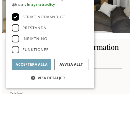
tjänster.
Integritetspolicy
STRIKT NÖDVÄNDIGT
PRESTANDA
INRIKTNING
Kontakta oss för mer information
FUNKTIONER
ACCEPTERA ALLA
AVVISA ALLT
VISA DETALJER