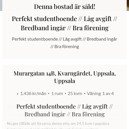
Denna bostad är såld!
Perfekt studentboende // Låg avgift //
Bredband ingår // Bra förening
Perfekt studentboende // Låg avgift // Bredband ingår
// Bra förening
Murargatan 14B, Kvarngärdet, Uppsala,
Uppsala
1.436 kr/mån
1 rum
25 kvm
Våning
1 av 4
Perfekt studentboende // Låg avgift //
Bredband ingår // Bra förening
Nu ges tillfälle att förvärva denna etta om 24,5 kvm i populära