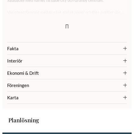
Salabacke med närhet till både city och Gränby centrum.
Välordnad förening med mycket god ekonomi och låga avgifter där
bredband ingår i avgiften! Perfekt för studenten eller som första
bostad.
Fakta
Interiör
Ekonomi & Drift
Föreningen
Karta
Planlösning