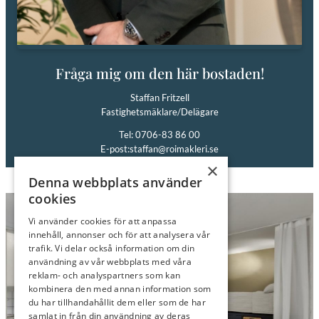
Fråga mig om den här bostaden!
Staffan Fritzell
Fastighetsmäklare/Delägare
Tel: 0706-83 86 00
E-post:
staffan@roimakleri.se
×
Denna webbplats använder
cookies
Vi använder cookies för att anpassa
innehåll, annonser och för att analysera vår
trafik. Vi delar också information om din
användning av vår webbplats med våra
reklam- och analyspartners som kan
kombinera den med annan information som
du har tillhandahållit dem eller som de har
samlat in från din användning av deras