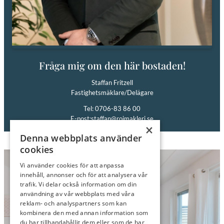
Fråga mig om den här bostaden!
Staffan Fritzell
Fastighetsmäklare/Delägare
Tel: 0706-83 86 00
E-post:
staffan@roimakleri.se
×
Denna webbplats använder
cookies
Vi använder cookies för att anpassa
innehåll, annonser och för att analysera vår
trafik. Vi delar också information om din
användning av vår webbplats med våra
reklam- och analyspartners som kan
kombinera den med annan information som
du har tillhandahållit dem eller som de har