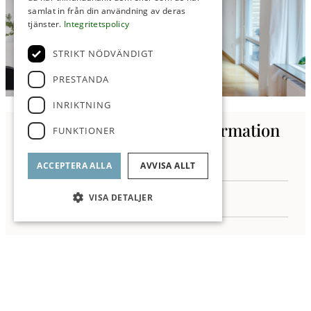
samlat in från din användning av deras
tjänster.
Integritetspolicy
STRIKT NÖDVÄNDIGT
PRESTANDA
INRIKTNING
Kontakta oss för mer information
FUNKTIONER
ACCEPTERA ALLA
AVVISA ALLT
VISA DETALJER