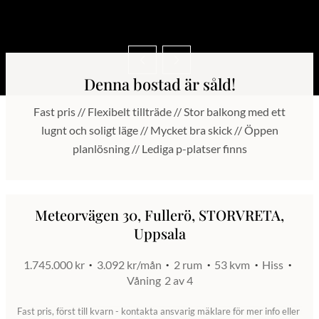
Denna bostad är såld!
Fast pris // Flexibelt tillträde // Stor balkong med ett
lugnt och soligt läge // Mycket bra skick // Öppen
planlösning // Lediga p-platser finns
Meteorvägen 30, Fullerö, STORVRETA,
Uppsala
1.745.000 kr
3.092 kr/mån
2 rum
53 kvm
Hiss
Våning
2 av 4
Fast pris, först till kvarn - kontakta ansvarig mäklare för mer info eller