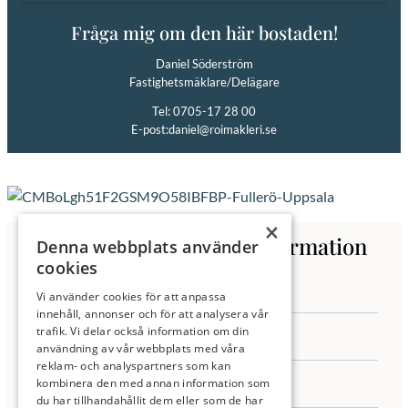
Fråga mig om den här bostaden!
Daniel Söderström
Fastighetsmäklare/Delägare
Tel: 0705-17 28 00
E-post:
daniel@roimakleri.se
×
Kontakta oss för mer information
Denna webbplats använder
cookies
Vi använder cookies för att anpassa
innehåll, annonser och för att analysera vår
trafik. Vi delar också information om din
användning av vår webbplats med våra
reklam- och analyspartners som kan
kombinera den med annan information som
du har tillhandahållit dem eller som de har