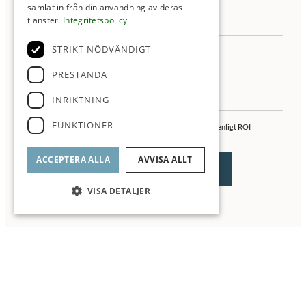
samlat in från din användning av deras
tjänster.
Integritetspolicy
STRIKT NÖDVÄNDIGT
PRESTANDA
INRIKTNING
FUNKTIONER
Jag samtycker till behandling av mina personuppgifter enligt ROI
integritetspolicy
ACCEPTERA ALLA
AVVISA ALLT
VISA DETALJER
▼ Läs mer