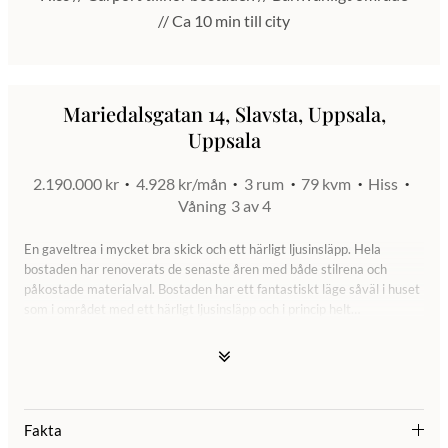
// Ca 10 min till city
Mariedalsgatan 14, Slavsta, Uppsala,
Uppsala
2.190.000 kr
4.928 kr/mån
3 rum
79 kvm
Hiss
Våning
3 av 4
En gaveltrea i mycket bra skick och ett härligt ljusinsläpp. Hela
bostaden har renoverats de senaste åren med både stilrena och
påkostade materialval. Bostaden har ett fantastiskt läge såväl i huset
som i området med ett härligt ljusinsläpp och i princip helt
insynsskyddad. Planlösningen erbjuder en välkomnande hall, 2 bra
sovrum med gott om förvaring, ett stort badrum med badkar och både
tvättmaskin och torktumlare från 2019, ett stort vardagsrum med
utgång till balkongen som är inglasad med eftermiddags- och kvällssol
samt ett exklusivt och fullt utrustat kök med en ordentlig matplats.
Fakta