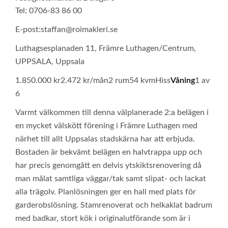
Tel: 0706-83 86 00
E-post:
staffan@roimakleri.se
Luthagsesplanaden 11, Främre Luthagen/Centrum,
UPPSALA, Uppsala
1.850.000 kr
2.472 kr/mån
2 rum
54 kvm
Hiss
Våning
1 av
6
Varmt välkommen till denna välplanerade 2:a belägen i
en mycket välskött förening i Främre Luthagen med
närhet till allt Uppsalas stadskärna har att erbjuda.
Bostaden är bekvämt belägen en halvtrappa upp och
har precis genomgått en delvis ytskiktsrenovering då
man målat samtliga väggar/tak samt slipat- och lackat
alla trägolv. Planlösningen ger en hall med plats för
garderobslösning. Stamrenoverat och helkaklat badrum
med badkar, stort kök i originalutförande som är i