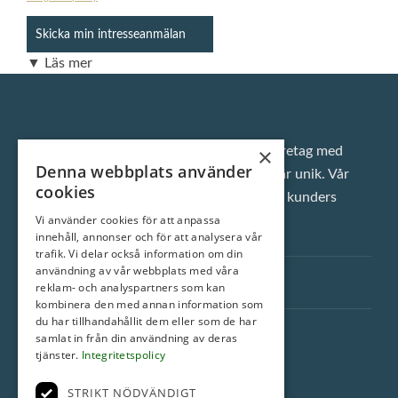
▼ Läs mer
×
Vi är ett klassiskt fastighetsmäklarföretag med
Denna webbplats använder
inställningen att varje enskild bostad är unik. Vår
cookies
ambition är att alltid överträffa våra kunders
Vi använder cookies för att anpassa
förväntningar.
innehåll, annonser och för att analysera vår
trafik. Vi delar också information om din
användning av vår webbplats med våra
Snabblänkar
reklam- och analyspartners som kan
kombinera den med annan information som
du har tillhandahållit dem eller som de har
ROI Fastighetsmäkleri AB
samlat in från din användning av deras
tjänster.
Integritetspolicy
Torngatan 44E
754 23 Uppsala
STRIKT NÖDVÄNDIGT